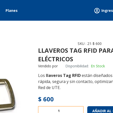
GATION HEADER
Planes
MENÚ DE CUEN
SKU
:
21-$ 600
LLAVEROS TAG RFID PAR
ELÉCTRICOS
Vendido por
Disponibilidad:
En Stock
Los
llaveros Tag RFID
están diseñados
rápida, segura y sin contacto, optimizan
Red de UTE.
Precio Unitario
$ 600