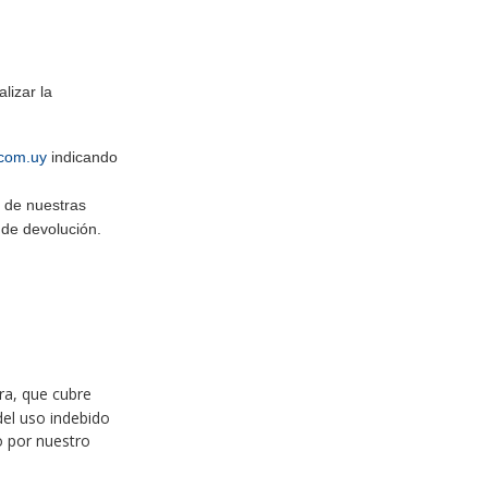
lizar la
com.uy
indicando
a de nuestras
ón de devolución.
ra, que cubre
del uso indebido
o por nuestro