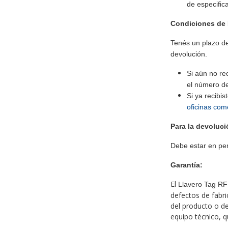
de especific
Condiciones de 
Tenés un plazo de
devolución.
Si aún no re
el número de
Si ya recibi
oficinas com
Para la devoluci
Debe estar en perf
Garantía:
El
Llavero Tag RF
defectos de fabri
del producto o de
equipo técnico, qu