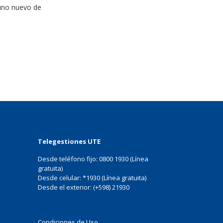
 uno nuevo de
Texto
Telegestiones UTE
Desde teléfono fijo: 0800 1930 (Línea
gratuita)
Desde celular: *1930 (Línea gratuita)
Desde el exterior: (+598) 21930
Condiciones de Uso