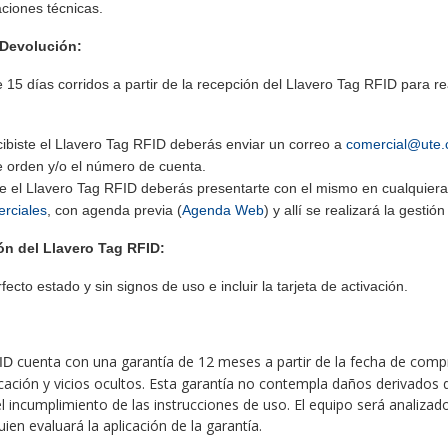
aciones técnicas.
Devolución:
 15 días corridos a partir de la recepción del Llavero Tag RFID para rea
cibiste el Llavero Tag RFID deberás enviar un correo a
comercial@ute.
 orden y/o el número de cuenta.
ste el Llavero Tag RFID deberás presentarte con el mismo en cualquier
erciales
, con agenda previa (
Agenda Web
) y allí se realizará la gesti
ón del Llavero Tag RFID:
ecto estado y sin signos de uso e incluir la tarjeta de activación.
cuenta con una garantía de 12 meses a partir de la fecha de comp
ID
cación y vicios ocultos. Esta garantía no contempla daños derivados 
l incumplimiento de las instrucciones de uso.
El equipo será analizad
ien evaluará la aplicación de la garantía.